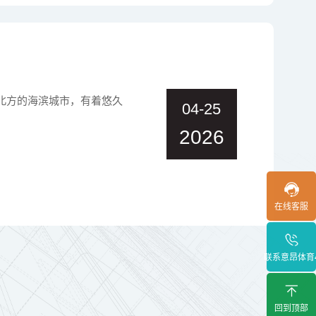
国北方的海滨城市，有着悠久
04-25
2026
在线客服
联系意昂体育
回到顶部