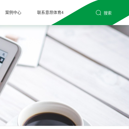
案例中心
联系意昂体育4
搜索