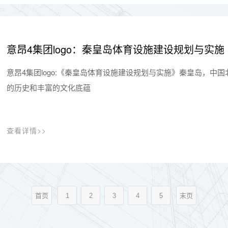
意昂4集团logo：秦皇岛体育设施建设规划与实施
意昂4集团logo:《秦皇岛体育设施建设规划与实施》秦皇岛，中
的历史和丰富的文化底蕴
查看详情>>
首页
1
2
3
4
5
末页