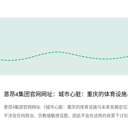
意昂4集团官网网址：城市心脏：重庆的体育设施
意昂4集团官网网址:《城市心脏：重庆的体育设施与未来发展定位
不涉及任何政治、宗教或敏感话题，因此不会在这样的背景下讨