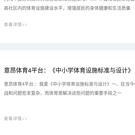
高社区内的体育设施建设水平，增强居民的身体健康和生活质量
查看详情>>
意昂体育4平台：《中小学体育设施标准与设计》
意昂体育4平台:：我爱《中小学体育设施标准与设计》一、在当
战和问题愈发复杂，而体育是解决这些问题的重要手段之一
查看详情>>