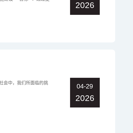
2026
今社会中，我们所面临的挑
04-29
2026